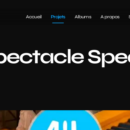
Accueil
Projets
Albums
A propos
pectacle Spe